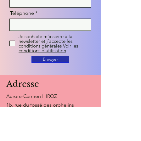
Téléphone
Je souhaite m'inscrire à la
newsletter et j'accepte les
conditions générales
Voir les
conditions d'utilisation
Envoyer
Adresse
Aurore-Carmen HIROZ
1b, rue du fossé des orphelins
67000 Strasbourg
tél : +33
7 56 81 10 04
aurore.therapie67@gmail.com